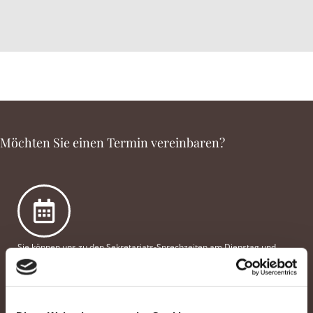
Möchten Sie einen Termin vereinbaren?
Sie können uns zu den Sekretariats-Sprechzeiten am Dienstag und
Donnerstag von 07:30 Uhr bis 11:30 Uhr telefonisch erreichen oder per E-
Mail. Außerhalb der Sprechzeiten können Sie uns eine Nachricht auf dem
Anrufbeantworter hinterlassen. Wir werden uns zeitnah bei Ihnen melden.